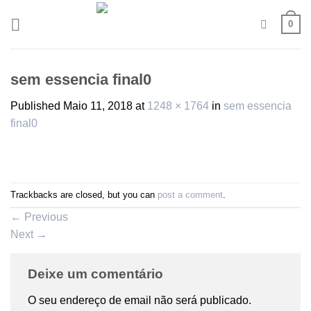
Skip
0
to
content
sem essencia final0
Published
Maio 11, 2018
at
1248 × 1764
in
sem essencia
final0
Trackbacks are closed, but you can
post a comment
.
←
Previous
Next
→
Deixe um comentário
O seu endereço de email não será publicado.